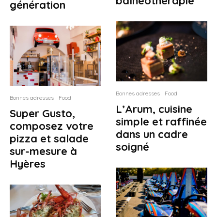
balnéothérapie
génération
Bonnes adresses
Food
Bonnes adresses
Food
L’Arum, cuisine
Super Gusto,
simple et raffinée
composez votre
dans un cadre
pizza et salade
soigné
sur-mesure à
Hyères