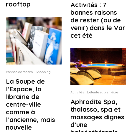
rooftop
Activités : 7
bonnes raisons
de rester (ou de
venir) dans le Var
cet été
Bonnes adresses
Shopping
La Soupe de
l’Espace, la
Activités
Détente et bien-être
librairie de
Aphrodite Spa,
centre-ville
thalasso, spa et
comme à
massages dignes
l’ancienne, mais
d’une
nouvelle