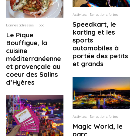
Activités
Sensations fortes
Speedkart, le
Bonnes adresses
Food
karting et les
Le Pique
sports
Bouffigue, la
automobiles à
cuisine
portée des petits
méditerranéenne
et grands
et provençale au
coeur des Salins
d’Hyères
Activités
Sensations fortes
Magic World, le
parc