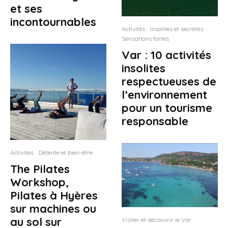
et ses
incontournables
Activités
Insolites et secrètes
Sensations fortes
Var : 10 activités
insolites
respectueuses de
l’environnement
pour un tourisme
responsable
Activités
Détente et bien-être
The Pilates
Workshop,
Pilates à Hyères
sur machines ou
au sol sur
Visiter et découvrir le Var